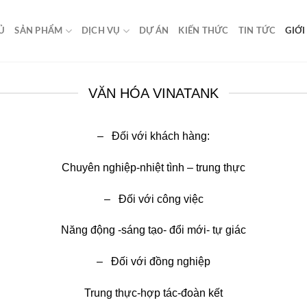
Ủ
SẢN PHẨM
DỊCH VỤ
DỰ ÁN
KIẾN THỨC
TIN TỨC
GIỚI
VĂN HÓA VINATANK
– Đối với khách hàng:
Chuyên nghiệp-nhiệt tình – trung thực
– Đối với công việc
Năng động -sáng tạo- đổi mới- tự giác
– Đối với đồng nghiệp
Trung thực-hợp tác-đoàn kết