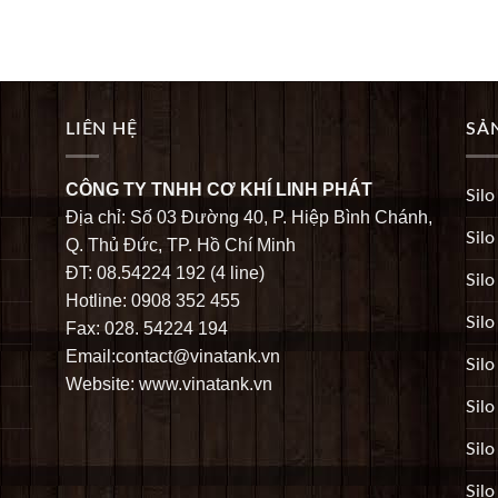
LIÊN HỆ
SẢ
CÔNG TY TNHH CƠ KHÍ LINH PHÁT
Silo
Địa chỉ: Số 03 Đường 40, P. Hiệp Bình Chánh,
Silo
Q. Thủ Đức, TP. Hồ Chí Minh
ĐT: 08.54224 192 (4 line)
Silo
Hotline: 0908 352 455
Silo
Fax: 028. 54224 194
Email:contact@vinatank.vn
Silo
Website: www.vinatank.vn
Silo
Sil
Silo