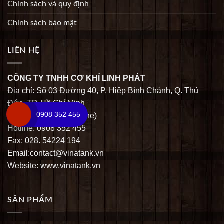
Chính sách và quy định
Chính sách bảo mật
LIÊN HỆ
CÔNG TY TNHH CƠ KHÍ LINH PHÁT
Địa chỉ: Số 03 Đường 40, P. Hiệp Bình Chánh, Q. Thủ
Đức, TP. Hồ Chí Minh
0908 352 455
ĐT: 08.54224 192 (4 line)
Hotline: 0908 352 455
Fax: 028. 54224 194
Email:contact@vinatank.vn
Website: www.vinatank.vn
SẢN PHẨM