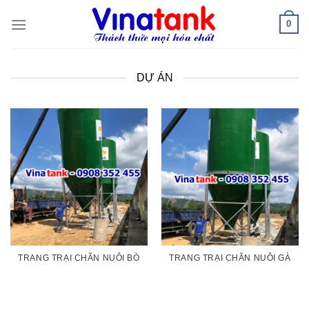
Skip
0
to
content
DỰ ÁN
TRANG TRẠI CHĂN NUÔI BÒ
TRANG TRẠI CHĂN NUÔI GÀ