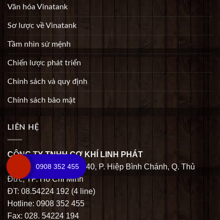
Văn hóa Vinatank
Sơ lược về Vinatank
Tầm nhìn sứ mệnh
Chiến lược phát triển
Chính sách và quy định
Chính sách bảo mật
LIÊN HỆ
CÔNG TY TNHH CƠ KHÍ LINH PHÁT
Địa chỉ: Số 03 Đường 40, P. Hiệp Bình Chánh, Q. Thủ
0908 352 455
Đức, TP. Hồ Chí Minh
ĐT: 08.54224 192 (4 line)
Hotline: 0908 352 455
Fax: 028. 54224 194