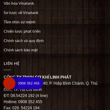
Văn hóa Vinatank
Sơ lược về Vinatank
Tầm nhìn sứ mệnh
Chiến lược phát triển
Chính sách và quy định
Chính sách bảo mật
LIÊN HỆ
CÔNG TY TNHH CƠ KHÍ LINH PHÁT
Địa chỉ: Số 03 Đường 40, P. Hiệp Bình Chánh, Q. Thủ
0908 352 455
Đức, TP. Hồ Chí Minh
ĐT: 08.54224 192 (4 line)
Hotline: 0908 352 455
Fax: 028. 54224 194