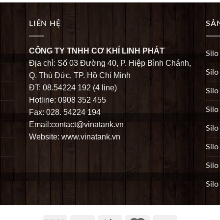
LIÊN HỆ
SẢ
CÔNG TY TNHH CƠ KHÍ LINH PHÁT
Silo
Địa chỉ: Số 03 Đường 40, P. Hiệp Bình Chánh,
Silo
Q. Thủ Đức, TP. Hồ Chí Minh
ĐT: 08.54224 192 (4 line)
Silo
Hotline: 0908 352 455
Silo
Fax: 028. 54224 194
Email:contact@vinatank.vn
Silo
Website: www.vinatank.vn
Silo
Sil
Silo