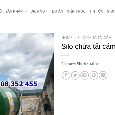
Ủ
SẢN PHẨM
DỊCH VỤ
DỰ ÁN
KIẾN THỨC
TIN TỨC
GIỚI
HOME
/
SILO CHỨA TẢI CÁM
Silo chứa tải cá
Category:
Silo chứa tải cám