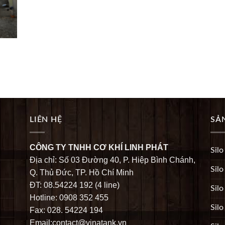
LIÊN HỆ
SẢ
CÔNG TY TNHH CƠ KHÍ LINH PHÁT
Silo
Địa chỉ: Số 03 Đường 40, P. Hiệp Bình Chánh,
Silo
Q. Thủ Đức, TP. Hồ Chí Minh
ĐT: 08.54224 192 (4 line)
Silo
Hotline: 0908 352 455
Silo
Fax: 028. 54224 194
Email:contact@vinatank.vn