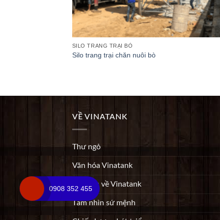
SILO TRANG TRẠI BÒ
Silo trang trại chăn nuôi bò
VỀ VINATANK
Thư ngỏ
Văn hóa Vinatank
Sơ lược về Vinatank
0908 352 455
Tầm nhìn sứ mệnh