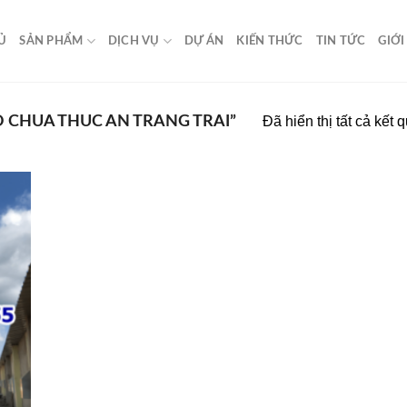
Ủ
SẢN PHẨM
DỊCH VỤ
DỰ ÁN
KIẾN THỨC
TIN TỨC
GIỚI
 CHUA THUC AN TRANG TRAI”
Đã hiển thị tất cả kết 