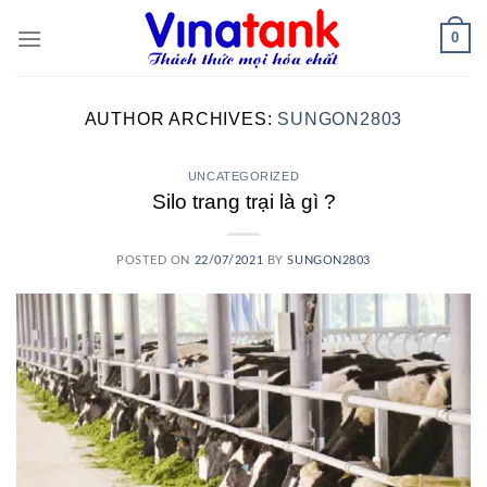
Skip
0
to
content
AUTHOR ARCHIVES:
SUNGON2803
UNCATEGORIZED
Silo trang trại là gì ?
POSTED ON
22/07/2021
BY
SUNGON2803