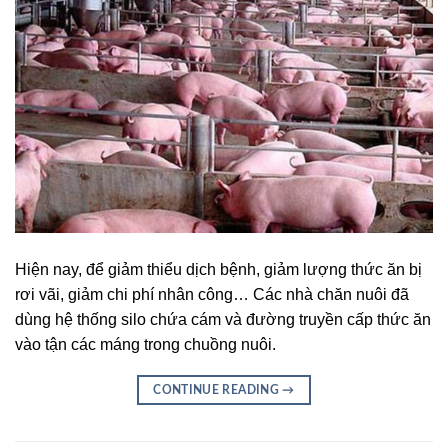
Hiện nay, để giảm thiểu dịch bệnh, giảm lượng thức ăn bị
rơi vãi, giảm chi phí nhân công… Các nhà chăn nuôi đã
dùng hệ thống silo chứa cám và đường truyền cấp thức ăn
vào tận các máng trong chuồng nuôi.
CONTINUE READING
→