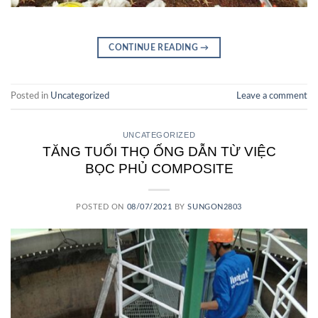
CONTINUE READING
→
Posted in
Uncategorized
Leave a comment
UNCATEGORIZED
TĂNG TUỔI THỌ ỐNG DẪN TỪ VIỆC
BỌC PHỦ COMPOSITE
POSTED ON
08/07/2021
BY
SUNGON2803