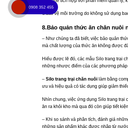
– Có thể tích hợp với phần mềm quản lý, ki
0908 352 455
vệ môi trường do không sử dụng ba
C.Bảo
8.Bảo quản thức ăn chăn nuôi 
– Như chúng ta đã biết, việc bảo quản thứ
mà chất lượng của thức ăn không được đ
Hiểu được lẽ đó, các mẫu Silo trang trại
những nhược điểm của các phương pháp b
–
Silo trang trại chăn nuôi
làm bằng compo
ưu và hiệu quả có tác dụng giúp giảm thiểu
Nhìn chung, việc ứng dụng Silo trang trại 
ăn ra khỏi kho mà qua đó còn giúp tiết k
– Khi so sánh và phân tích, đánh giá nhữn
những sản phẩm khác được nhập từ nước ngo