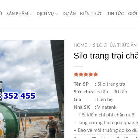
Ủ
SẢN PHẨM
DỊCH VỤ
DỰ ÁN
KIẾN THỨC
TIN TỨC
GIỚI
HOME
/
SILO CHỨA THỨC ĂN
Silo trang trại ch
Rated
1
5.00
Tên SP
: Silo trang trại
out of 5
based on
Sức chứa
: 5 tấn – 30 tấn
customer
Giá
: Liên hệ
rating
Nhà SX
: Vinatank
– Tiết kiếm chi phí chăn nuôi
– Tăng cường hiệu quả quản l
– Bảo vệ môi trường do ko dù