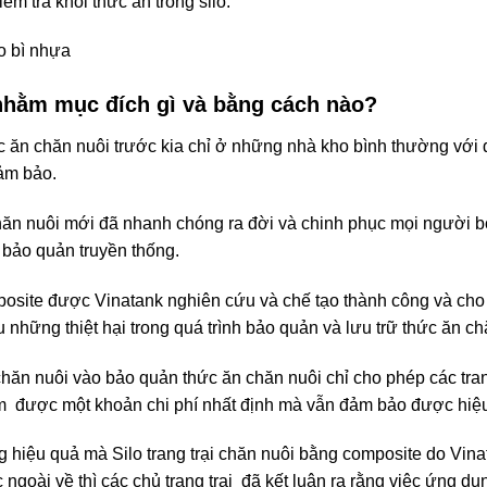
ếm tra khối thức ăn trong silo.
o bì nhựa
nhằm mục đích gì và bằng cách nào?
c ăn chăn nuôi trước kia chỉ ở những nhà kho bình thường với 
ảm bảo.
 chăn nuôi mới đã nhanh chóng ra đời và chinh phục mọi người
ảo quản truyền thống.
site được Vinatank nghiên cứu và chế tạo thành công và cho
 những thiệt hại trong quá trình bảo quản và lưu trữ thức ăn c
chăn nuôi vào bảo quản thức ăn chăn nuôi chỉ cho phép các tran
iệm được một khoản chi phí nhất định mà vẫn đảm bảo được hiệu
g hiệu quả mà Silo trang trại chăn nuôi bằng composite do Vina
ài về thì các chủ trang trại đã kết luận ra rằng việc ứng dụng 