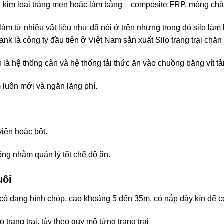
x, kim loại tráng men hoặc làm bằng – composite FRP, móng chân 
àm từ nhiều vật liệu như đã nói ở trên nhưng trong đó silo làm 
ank là công ty đầu tiên ở Việt Nam sản xuất Silo trang trại ch
ôi là hệ thống cân và hệ thống tải thức ăn vào chuồng bằng vít tải
m luôn mới và ngăn lãng phí.
iên hoặc bột.
iống nhằm quản lý tốt chế độ ăn.
uôi
y có dạng hình chóp, cao khoảng 5 đến 35m, có nắp đậy kín để c
o trang trại, tùy theo quy mô từng trang trại