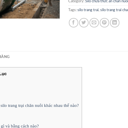
Category:
Silo chứa thức ăn chăn nuô
Tags:
silo trang trai
,
silo trang trai ch
HÀNG
Lục
ilo trang trại chăn nuôi khác nhau thế nào?
 gì và bằng cách nào?