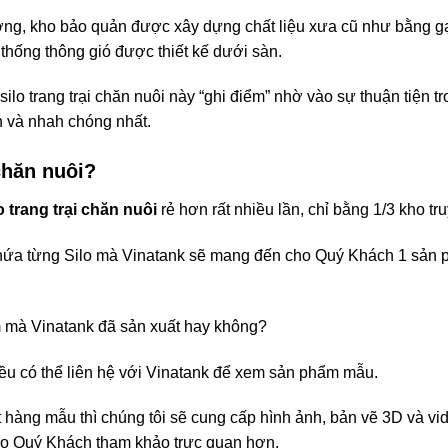
g, kho bảo quản được xây dựng chất liệu xưa cũ như bằng gạc
 thống thông gió được thiết kế dưới sàn.
o trang trại chăn nuôi này “ghi điểm” nhờ vào sự thuận tiện tron
n và nhah chóng nhất.
 chăn nuôi?
o trang trại chăn nuôi
rẻ hơn rất nhiều lần, chỉ bằng 1/3 kho tr
 chứa từng Silo mà Vinatank sẽ mang đến cho Quý Khách 1 sản 
m mà Vinatank đã sản xuất hay không?
đều có thể liên hệ với Vinatank để xem sản phẩm mẫu.
t hàng mẫu thì chúng tôi sẽ cung cấp hình ảnh, bản vẽ 3D và v
h cho Quý Khách tham khảo trực quan hơn.