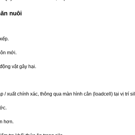
hăn nuôi
xếp.
luôn mới.
động vật gây hại.
/ xuất chính xác, thông qua màn hình cân (loadcell) tại vị trí sil
ớc.
n hơn.